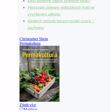
Když konečně zaprší, přijmete vodu?
Pěstování zeleniny jednotlivých tratí ve
vyvýšeném záhonu
Moderní způsob konzervování ovoce –
zavřeniny