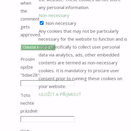
when
any personal information.
the
Non-necessary
comment
Non-necessary
gets
Any cookies that may not be particularly
approved.
necessary for the website to function and is
used specifically to collect user personal
data via analytics, ads, other embedded
Prosím
contents are termed as non-necessary
opište
cookies. It is mandatory to procure user
"6dae28":
consent prior to running these cookies on
your website.
ULOŽIT A PŘIJMOUT
Toto
nechte
prázdné:
Web