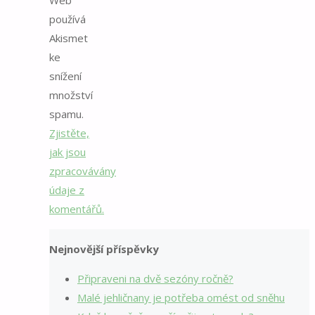
používá
Akismet
ke
snížení
množství
spamu.
Zjistěte,
jak jsou
zpracovávány
údaje z
komentářů.
Nejnovější příspěvky
Připraveni na dvě sezóny ročně?
Malé jehličnany je potřeba omést od sněhu