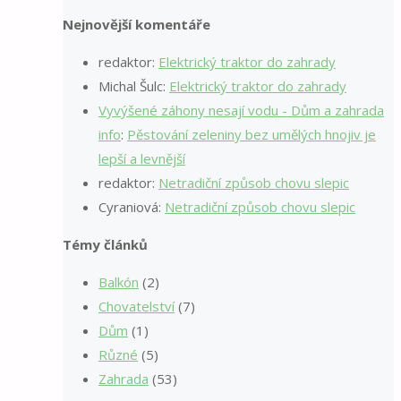
Nejnovější komentáře
redaktor
:
Elektrický traktor do zahrady
Michal Šulc
:
Elektrický traktor do zahrady
Vyvýšené záhony nesají vodu - Dům a zahrada
info
:
Pěstování zeleniny bez umělých hnojiv je
lepší a levnější
redaktor
:
Netradiční způsob chovu slepic
Cyraniová
:
Netradiční způsob chovu slepic
Témy článků
Balkón
(2)
Chovatelství
(7)
Dům
(1)
Různé
(5)
Zahrada
(53)