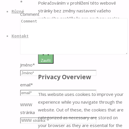
*
Pokračováním v prohlížení této webové
stránky bez změny nastavení vašeho
Různé
Comment
webového prohlížeče pro soubory cookie
souhlasíte s používáním cookies.
Souhlas
Nesouhlas
Více
Kontakt
Privacy & Cookies Policy
Zavřít
Jméno
*
Privacy Overview
email
*
This website uses cookies to improve your
experience while you navigate through the
WWW
website. Out of these, the cookies that are
stránka
categorized as necessary are stored on
your browser as they are essential for the