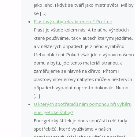
jako jeho, i když se tváří jako mistr světa. Mě by
se […]
Plastový nábytek v interiéru? Proč ne
Plast je všude kolem nás. A to ať na výrobcích
které používáme, tak v autech kterými jezdíme,
a v některých případech je z něho vyráběno
třeba oblečení. Pokud však jde o výbavu našeho
domu a bytu, jde tento materiál stranou, a
zaměřujeme se hlavně na dřevo. Přitom i
plastový interiérový nábytek může v některých
případech vypadat naprosto dokonale. Nutno
[…]
U kterých spotřebičů nám pomohou při výběru
energetické štítky?
Energetický štítek je dnes součástí celé řady
spotřebičů, které využíváme v našich
domácnostech. Účel jeho využití je poměrně