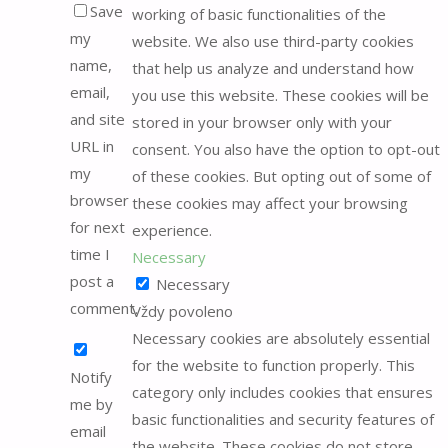
Save
working of basic functionalities of the
my
website. We also use third-party cookies
name,
that help us analyze and understand how
email,
you use this website. These cookies will be
and site
stored in your browser only with your
URL in
consent. You also have the option to opt-out
my
of these cookies. But opting out of some of
browser
these cookies may affect your browsing
for next
experience.
time I
Necessary
post a
Necessary
comment.
Vždy povoleno
Necessary cookies are absolutely essential
for the website to function properly. This
Notify
category only includes cookies that ensures
me by
basic functionalities and security features of
email
the website. These cookies do not store