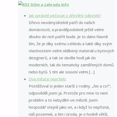
Dům a zahrada info
Jak správně pečovat o dřevěný nábytek?
Dřevo neodmyslitelně patří do našich
domácností, a pravděpodobně ještě velmi
dlouho do nich patřit bude. Je to dáno hlavně
tím, že je díky svému vzhledu a také díky svým
vlastnostem velmi oblíbený materiál u bytových
designerů, a tak se skvěle hodí jak do
moderních, tak do tematicky zaměřených domů
nebo bytů. S tím ale souvisí velmi […]
Dva měsíce nepršelo
Postěžoval si jeden starší z rodiny. „No a co?“,
odpověděl jsem já. Protože pro mne to není
problém a to nebydlím ve městě. Jsem
hospodář stejně jako on, a i když to nepřizná,
náš pozemek, a tím i úroda, je o hodně větší,