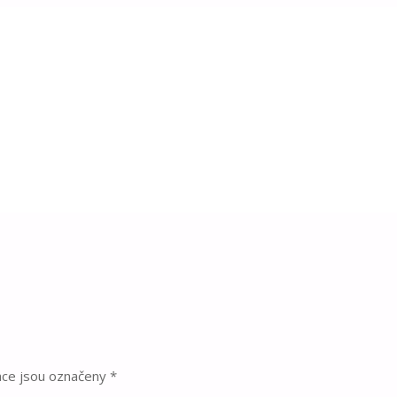
e budou na větvi!
plody
těchhle budou na větvi!
ace jsou označeny
*