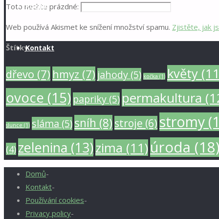
Toto nechte prázdné:
Různé
Web používá Akismet ke snížení množství spamu.
Zjistěte, jak
Štítky
Kontakt
květy
(11
dřevo
(7)
hmyz
(7)
jahody
(5)
kočka
(1)
ovoce
(15)
permakultura
(1
papriky
(5)
stromy
(1
sníh
(8)
stroje
(6)
sláma
(5)
slunce
(1)
úroda
(18
zelenina
(13)
zima
(11)
(4)
Domů
-
Kontakt
-
Používání cookies
-
Privacy policy
-