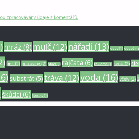
 jsou zpracovávány údaje z komentářů.
nářadí
(13)
mulč
(12)
)
mráz
(8)
obuv
(1)
odpočin
2)
rajčata
(6)
sle
pes
(2)
potraviny
(2)
seno
(2)
ptáci
(1)
reklama
(1)
6)
voda
(16)
tráva
(12)
substrát
(5)
včely
(2)
)
škůdci
(6)
švestky
(1)