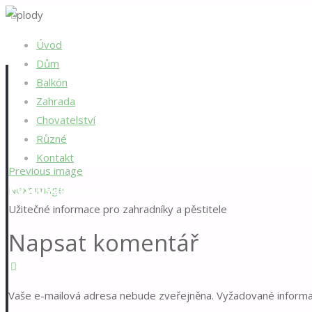
Domů
Zahrada
Tipy na nejlepší dárky pro zahrádkáře: Z těchhl
Úvod
Dům
plody
Balkón
Zahrada
Chovatelství
Full
960 × 588
pixels
Tipy na nejlepší dárky pro zahrádkáře: Z 
Různé
size
Kontakt
Previous image
Pěstování.info
Next image
Užitečné informace pro zahradníky a pěstitele
Napsat komentář
Vaše e-mailová adresa nebude zveřejněna.
Vyžadované inform