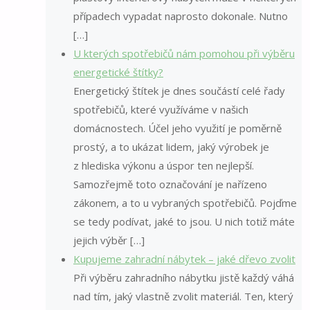
případech vypadat naprosto dokonale. Nutno
[…]
U kterých spotřebičů nám pomohou při výběru
energetické štítky?
Energetický štítek je dnes součástí celé řady
spotřebičů, které využíváme v našich
domácnostech. Účel jeho využití je poměrně
prostý, a to ukázat lidem, jaký výrobek je
z hlediska výkonu a úspor ten nejlepší.
Samozřejmě toto označování je nařízeno
zákonem, a to u vybraných spotřebičů. Pojďme
se tedy podívat, jaké to jsou. U nich totiž máte
jejich výběr […]
Kupujeme zahradní nábytek – jaké dřevo zvolit
Při výběru zahradního nábytku jistě každý váhá
nad tím, jaký vlastně zvolit materiál. Ten, který