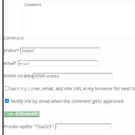
Skip
to
Úvod
content
Dům
Comment
Jméno
*
Balkón
email
*
WWW stránka
Zahrada
Save my name, email, and site URL in my browser for next t
Notify me by email when the comment gets approved.
Chovatelství
Prosím opište "73a223":