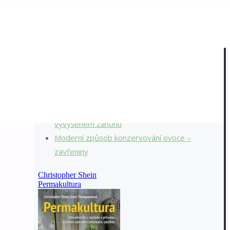
Nejnovější příspěvky
Připraveni na dvě sezóny ročně?
Malé jehličnany je potřeba omést od sněhu
Když konečně zaprší, přijmete vodu?
Pěstování zeleniny jednotlivých tratí ve
vyvýšeném záhonu
Moderní způsob konzervování ovoce –
zavřeniny