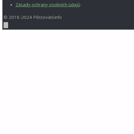
Zásady ochrany osobních údajů
-
© 2018-2024 Pěstování.info
Back
to
Top