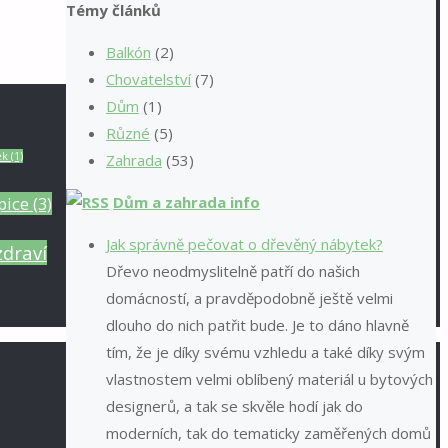
Témy článků
Balkón
(2)
Chovatelství
(7)
Dům
(1)
Různé
(5)
ek
(1)
Zahrada
(53)
pice
(3)
Dům a zahrada info
Jak správně pečovat o dřevěný nábytek?
zdraví
Dřevo neodmyslitelně patří do našich
domácností, a pravděpodobně ještě velmi
dlouho do nich patřit bude. Je to dáno hlavně
tím, že je díky svému vzhledu a také díky svým
vlastnostem velmi oblíbený materiál u bytových
designerů, a tak se skvěle hodí jak do
moderních, tak do tematicky zaměřených domů