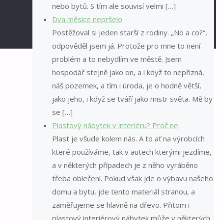
nebo bytů. S tím ale souvisí velmi […]
Dva měsíce nepršelo
Postěžoval si jeden starší z rodiny. „No a co?“,
odpověděl jsem já. Protože pro mne to není
problém a to nebydlím ve městě. Jsem
hospodář stejně jako on, a i když to nepřizná,
náš pozemek, a tím i úroda, je o hodně větší,
jako jeho, i když se tváří jako mistr světa. Mě by
se […]
Plastový nábytek v interiéru? Proč ne
Plast je všude kolem nás. A to ať na výrobcích
které používáme, tak v autech kterými jezdíme,
a v některých případech je z něho vyráběno
třeba oblečení. Pokud však jde o výbavu našeho
domu a bytu, jde tento materiál stranou, a
zaměřujeme se hlavně na dřevo. Přitom i
plastový interiérový nábytek může v některých