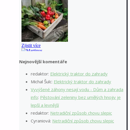
Nejnovější komentáře
redaktor
:
Elektrický traktor do zahrady
Michal Šulc
:
Elektrický traktor do zahrady
Vyvýšené záhony nesají vodu - Dům a zahrada
info
:
Pěstování zeleniny bez umělých hnojiv je
lepší a levnější
redaktor
:
Netradiční způsob chovu slepic
Cyraniová
:
Netradiční způsob chovu slepic