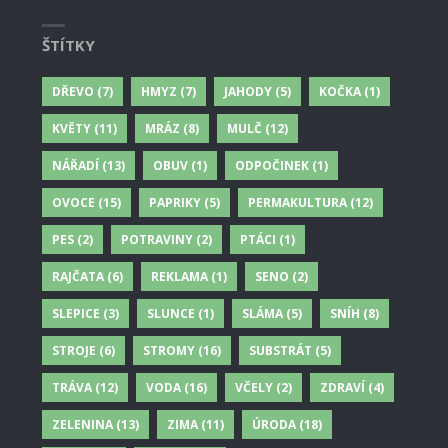
ŠTÍTKY
DŘEVO
(7)
HMYZ
(7)
JAHODY
(5)
KOČKA
(1)
KVĚTY
(11)
MRÁZ
(8)
MULČ
(12)
NÁŘADÍ
(13)
OBUV
(1)
ODPOČINEK
(1)
OVOCE
(15)
PAPRIKY
(5)
PERMAKULTURA
(12)
PES
(2)
POTRAVINY
(2)
PTÁCI
(1)
RAJČATA
(6)
REKLAMA
(1)
SENO
(2)
SLEPICE
(3)
SLUNCE
(1)
SLÁMA
(5)
SNÍH
(8)
STROJE
(6)
STROMY
(16)
SUBSTRÁT
(5)
TRÁVA
(12)
VODA
(16)
VČELY
(2)
ZDRAVÍ
(4)
ZELENINA
(13)
ZIMA
(11)
ÚRODA
(18)