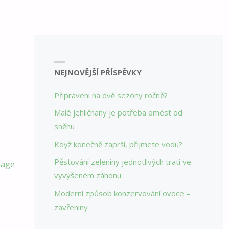
DA
CHOVATELSTVÍ
RŮZNÉ
KONTAKT
NEJNOVĚJŠÍ PŘÍSPĚVKY
Připraveni na dvě sezóny ročně?
Malé jehličnany je potřeba omést od
sněhu
Když konečně zaprší, přijmete vodu?
Pěstování zeleniny jednotlivých tratí ve
mage
vyvýšeném záhonu
Moderní způsob konzervování ovoce –
zavřeniny