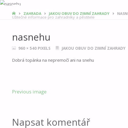
PĚSTOVÁNÍ.INFO
DOMŮ
ZAHRADA
JAKOU OBUV DO ZIMNÍ ZAHRADY
NASN
Užitečné informace pro zahradníky a pěstitele
nasnehu
FULL
960 × 540
PIXELS
JAKOU OBUV DO ZIMNÍ ZAHRADY
SIZE
Dobrá topánka na nepremočí ani na snehu
Previous image
Napsat komentář