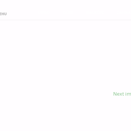
Skip
ÚVOD
DŮM
BALKÓN
ZAHRA
EHU
to
content
Next i