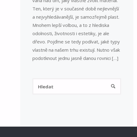
váhá nad tím, jaký vlastně zvolit materiál.
Ten, který je v současné době nejlevnější
a nejvyhledávanější, je samozřejmě plast.
Mnohem lepší volbou, a to z hlediska
odolnosti, životnosti i estetiky, je ale
dřevo. Pojďme se tedy podívat, jaké typy
vlastně na našem trhu existují. Nutno však
podotknout jednu jasně danou rovnici […]
Hledat:
HLEDAT