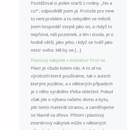
Postěžoval si jeden starší z rodiny. „No a
co?“, odpověděl jsem já. Protože pro mne
to není problém a to nebydlím ve městě.
Jsem hospodář stejně jako on, a i když to
nepřizná, náš pozemek, a tím i úroda, je o
hodně větší, jako jeho, i když se tváří jako
mistr světa. Mě by se […]
Plastový nábytek v interiéru? Proč ne
Plast je všude kolem nás. A to ať na
výrobcích které používáme, tak v autech
kterými jezdíme, a v některých případech
je z něho vyráběno třeba oblečení. Pokud
však jde o výbavu našeho domu a bytu,
jde tento materiál stranou, a zaměřujeme
se hlavně na dřevo. Přitom i plastový
interiérový nábytek může v některých