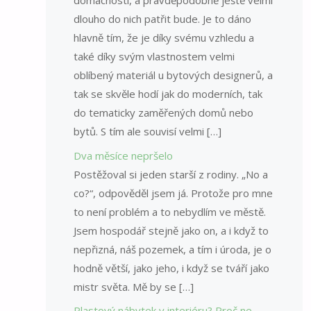
domácností, a pravděpodobně ještě velmi
dlouho do nich patřit bude. Je to dáno
hlavně tím, že je díky svému vzhledu a
také díky svým vlastnostem velmi
oblíbený materiál u bytových designerů, a
tak se skvěle hodí jak do moderních, tak
do tematicky zaměřených domů nebo
bytů. S tím ale souvisí velmi […]
Dva měsíce nepršelo
Postěžoval si jeden starší z rodiny. „No a
co?“, odpověděl jsem já. Protože pro mne
to není problém a to nebydlím ve městě.
Jsem hospodář stejně jako on, a i když to
nepřizná, náš pozemek, a tím i úroda, je o
hodně větší, jako jeho, i když se tváří jako
mistr světa. Mě by se […]
Plastový nábytek v interiéru? Proč ne