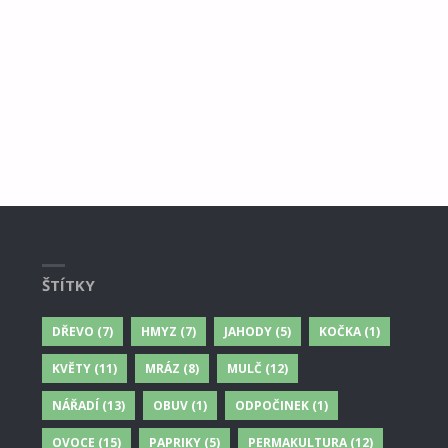
ŠTÍTKY
DŘEVO
(7)
HMYZ
(7)
JAHODY
(5)
KOČKA
(1)
KVĚTY
(11)
MRÁZ
(8)
MULČ
(12)
NÁŘADÍ
(13)
OBUV
(1)
ODPOČINEK
(1)
OVOCE
(15)
PAPRIKY
(5)
PERMAKULTURA
(12)