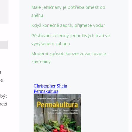
Malé jehličnany je potřeba omést od
sněhu
Když konečně zaprší, přijmete vodu?
Pěstování zeleniny jednotlivých tratí ve
vyvýšeném záhonu
Moderní způsob konzervování ovoce –
zavřeniny
i
ře
 být
mezi