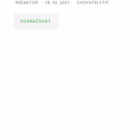
REDAKTOR
18. 03. 2021
CHOVATELSTVÍ
POKRAČOVAT
"CHCE
VAŠE
DÍTĚ
PEJSKA
A
VY
JSTE
PODLEHLI?"