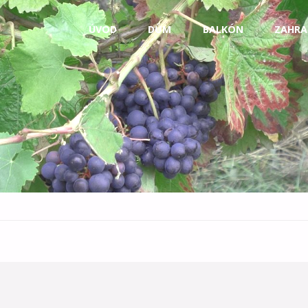
Skip
ÚVOD
DŮM
BALKÓN
ZAHRA
to
content