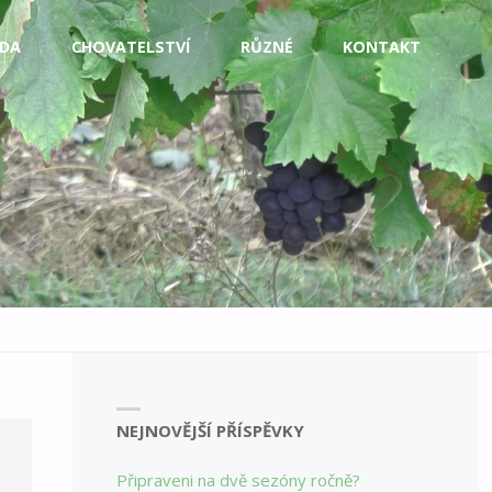
DA
CHOVATELSTVÍ
RŮZNÉ
KONTAKT
NEJNOVĚJŠÍ PŘÍSPĚVKY
Připraveni na dvě sezóny ročně?