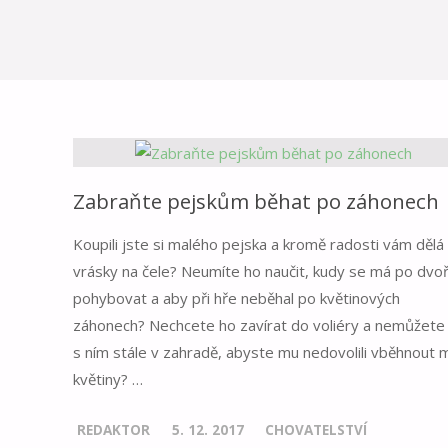
Zabraňte pejskům běhat po záhonech
Koupili jste si malého pejska a kromě radosti vám dělá 
vrásky na čele? Neumíte ho naučit, kudy se má po dvo
pohybovat a aby při hře neběhal po květinových
záhonech? Nechcete ho zavírat do voliéry a nemůžete
s ním stále v zahradě, abyste mu nedovolili vběhnout 
květiny? …
REDAKTOR
5. 12. 2017
CHOVATELSTVÍ