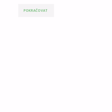
POKRAČOVAT
"ZABRAŇTE
PEJSKŮM
BĚHAT
PO
ZÁHONECH"