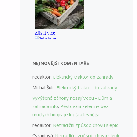
NEJNOVĚJŠÍ KOMENTÁŘE
redaktor
:
Elektrický traktor do zahrady
Michal Šulc
:
Elektrický traktor do zahrady
Vyvýšené záhony nesají vodu - Dům a
zahrada info
:
Pěstování zeleniny bez
umělých hnojiv je lepší a levnější
redaktor
:
Netradiční způsob chovu slepic
Cyraniová
:
Netradiční způsob chovu slepic