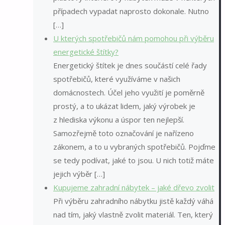
případech vypadat naprosto dokonale. Nutno
[…]
U kterých spotřebičů nám pomohou při výběru
energetické štítky?
Energetický štítek je dnes součástí celé řady
spotřebičů, které využíváme v našich
domácnostech. Účel jeho využití je poměrně
prostý, a to ukázat lidem, jaký výrobek je
z hlediska výkonu a úspor ten nejlepší.
Samozřejmě toto označování je nařízeno
zákonem, a to u vybraných spotřebičů. Pojďme
se tedy podívat, jaké to jsou. U nich totiž máte
jejich výběr […]
Kupujeme zahradní nábytek – jaké dřevo zvolit
Při výběru zahradního nábytku jistě každý váhá
nad tím, jaký vlastně zvolit materiál. Ten, který