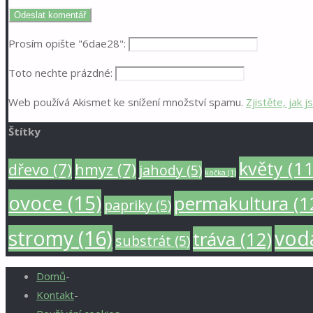
Prosím opište "6dae28":
Toto nechte prázdné:
Web používá Akismet ke snížení množství spamu.
Zjistěte, jak
Štítky
květy
(11
dřevo
(7)
hmyz
(7)
jahody
(5)
kočka
(1)
ovoce
(15)
permakultura
(1
papriky
(5)
stromy
(16)
vod
tráva
(12)
substrát
(5)
Domů
-
Kontakt
-