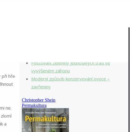
Nejnovější příspěvky
Připraveni na dvě sezóny ročně?
Malé jehličnany je potřeba omést od sněhu
Když konečně zaprší, přijmete vodu?
Pěstování zeleniny jednotlivých tratí ve
vyvýšeném záhonu
 při hře
Moderní způsob konzervování ovoce –
běhnout
zavřeniny
mi ne.
 zlomí
ik a