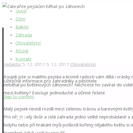
Úvod
Domů
Chovatelství
Zabraňte pejskům běhat po záhonech
Dům
Balkón
Zahrada
Zabraňte pejskům běhat p
Chovatelství
Různé
Kontakt
redaktor
5. 12. 2017
5. 12. 2017
Chovatelství
Pěstování.info
Koupili jste si malého pejska a kromě radosti vám dělá i vrásk
Užitečné informace pro zahradníky a pěstitele
neběhal po květinových záhonech? Nechcete ho zavírat do volié
mezi květiny? Existuje jednoduché a účinné řešení.
Skip to content
Malý pejsek nevidí rozdíl mezi zelenou trávou a barevnými květ
Pro něj je celý dvůr a celá zahrada jedno velké neprobádané a 
Úvod
lodyhu nebo při hrabání myši poškodí kořeny nějakého květu si ne
hromžení, když uvidí tu spoušť.