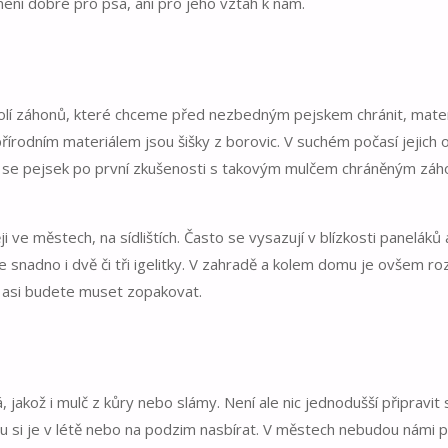
ení dobré pro psa, ani pro jeho vztah k nám.
olí záhonů, které chceme před nezbedným pejskem chránit, mate
řírodním materiálem jsou šišky z borovic. V suchém počasí jejich
oto se pejsek po první zkušenosti s takovým mulčem chráněným zá
 ve městech, na sídlištích. Často se vysazují v blízkosti paneláků 
te snadno i dvě či tři igelitky. V zahradě a kolem domu je ovšem r
i asi budete muset zopakovat.
jakož i mulč z kůry nebo slámy. Není ale nic jednodušší připravit 
vu si je v létě nebo na podzim nasbírat. V městech nebudou námi 