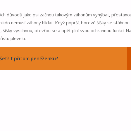
jných důvodů jako psi začnou takovým záhonům vyhýbat, přestano
 nikdo nemusí záhony hlídat. Když poprší, borové šišky se stáhnou
ce, šišky vyschnou, otevřou se a opět plní svou ochrannou funkci. Na
ůstu plevelu.
ušetřit přitom peněženku?