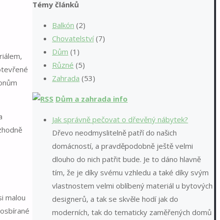
Témy článků
Balkón
(2)
Chovatelství
(7)
Dům
(1)
riálem,
Různé
(5)
 otevřené
Zahrada
(53)
honům
Dům a zahrada info
a
Jak správně pečovat o dřevěný nábytek?
ozhodně
Dřevo neodmyslitelně patří do našich
domácností, a pravděpodobně ještě velmi
dlouho do nich patřit bude. Je to dáno hlavně
tím, že je díky svému vzhledu a také díky svým
vlastnostem velmi oblíbený materiál u bytových
si malou
designerů, a tak se skvěle hodí jak do
posbírané
moderních, tak do tematicky zaměřených domů