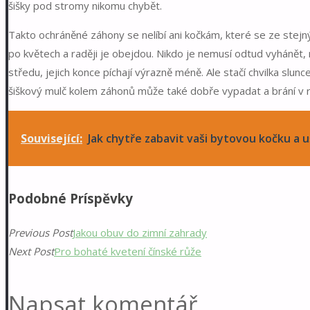
šišky pod stromy nikomu chybět.
Takto ochráněné záhony se nelíbí ani kočkám, které se ze ste
po květech a raději je obejdou. Nikdo je nemusí odtud vyhánět,
středu, jejich konce píchají výrazně méně. Ale stačí chvilka slun
šiškový mulč kolem záhonů může také dobře vypadat a brání v r
Související:
Jak chytře zabavit vaši bytovou kočku a 
Podobné Príspěvky
Previous Post
Jakou obuv do zimní zahrady
Next Post
Pro bohaté kvetení čínské růže
Napsat komentář