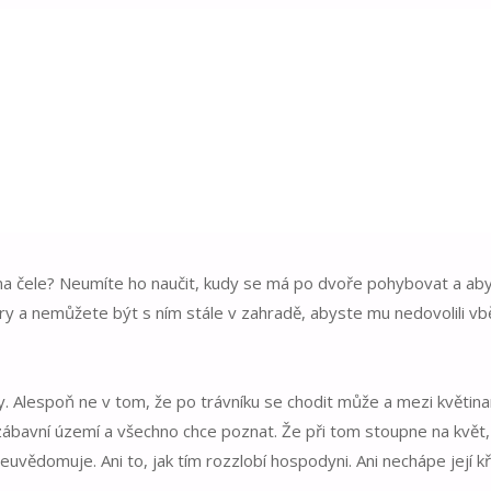
o záhonech
y na čele? Neumíte ho naučit, kudy se má po dvoře pohybovat a aby
ry a nemůžete být s ním stále v zahradě, abyste mu nedovolili v
y. Alespoň ne v tom, že po trávníku se chodit může a mezi květina
zábavní území a všechno chce poznat. Že při tom stoupne na květ,
uvědomuje. Ani to, jak tím rozzlobí hospodyni. Ani nechápe její kř