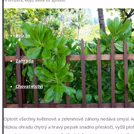
Dům
Balkón
Zahrada
Chovatelství
Různé
Oplotit všechny květinové a zeleninové záhony nedává smysl. A
Nízkou ohradu chytrý a hravý pejsek snadno přeskočí, vyšší plo