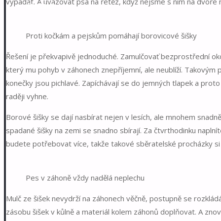
vypadat. A uvazovat psa na řetěz, když nejsme s nim na dvoře n
Kontakt
Proti kočkám a pejskům pomáhají borovicové šišky
Řešení je překvapivě jednoduché. Zamulčovať bezprostřední ok
který mu pohyb v záhonech znepříjemní, ale neublíží. Takovým p
konečky jsou pichlavé. Zapíchávají se do jemných tlapek a pr
raději vyhne.
Borové šišky se dají nasbírat nejen v lesích, ale mnohem snadněji
spadané šišky na zemi se snadno sbírají. Za čtvrthodinku naplní
budete potřebovat více, takže takové sběratelské procházky s
Pes v záhoně vždy nadělá neplechu
Mulč ze šišek nevydrží na záhonech věčně, postupně se rozkládá, 
zásobu šišek v kůlně a materiál kolem záhonů doplňovat. A zno