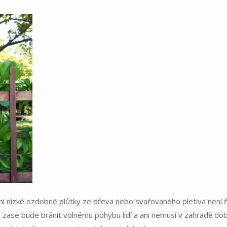
ni nízké ozdobné plůtky ze dřeva nebo svařovaného pletiva není ř
t zase bude bránit volnému pohybu lidí a ani nemusí v zahradě do