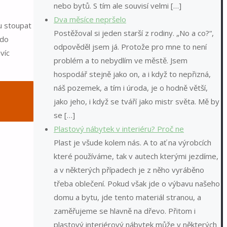
nebo bytů. S tím ale souvisí velmi […]
Dva měsíce nepršelo
u stoupat
Postěžoval si jeden starší z rodiny. „No a co?“,
 do
odpověděl jsem já. Protože pro mne to není
víc
problém a to nebydlím ve městě. Jsem
hospodář stejně jako on, a i když to nepřizná,
náš pozemek, a tím i úroda, je o hodně větší,
jako jeho, i když se tváří jako mistr světa. Mě by
se […]
Plastový nábytek v interiéru? Proč ne
Plast je všude kolem nás. A to ať na výrobcích
které používáme, tak v autech kterými jezdíme,
a v některých případech je z něho vyráběno
třeba oblečení. Pokud však jde o výbavu našeho
domu a bytu, jde tento materiál stranou, a
zaměřujeme se hlavně na dřevo. Přitom i
plastový interiérový nábytek může v některých