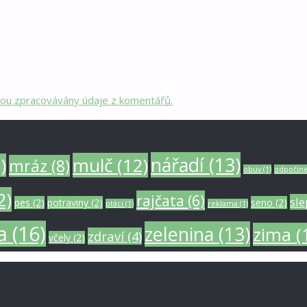
 jsou zpracovávány údaje z komentářů.
nářadí
(13)
mulč
(12)
)
mráz
(8)
obuv
(1)
odpočin
2)
rajčata
(6)
sle
pes
(2)
potraviny
(2)
seno
(2)
ptáci
(1)
reklama
(1)
a
(16)
zelenina
(13)
zima
(
zdraví
(4)
včely
(2)