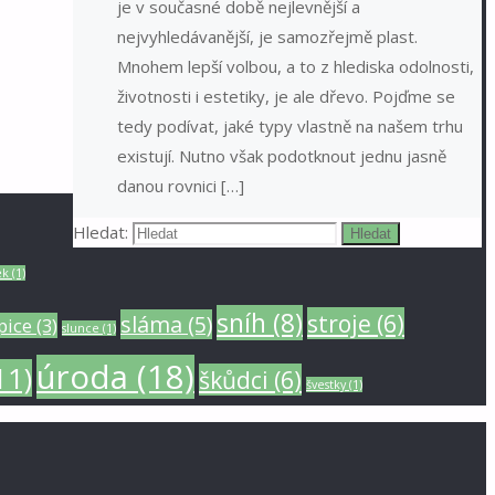
je v současné době nejlevnější a
nejvyhledávanější, je samozřejmě plast.
Mnohem lepší volbou, a to z hlediska odolnosti,
životnosti i estetiky, je ale dřevo. Pojďme se
tedy podívat, jaké typy vlastně na našem trhu
existují. Nutno však podotknout jednu jasně
danou rovnici […]
Hledat:
Hledat
ek
(1)
sníh
(8)
stroje
(6)
sláma
(5)
pice
(3)
slunce
(1)
úroda
(18)
11)
škůdci
(6)
švestky
(1)