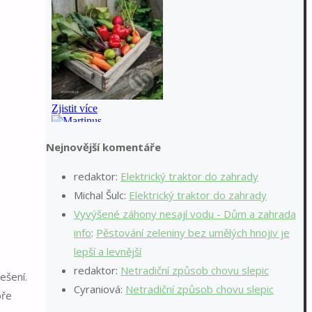
Nejnovější komentáře
redaktor
:
Elektrický traktor do zahrady
Michal Šulc
:
Elektrický traktor do zahrady
Vyvýšené záhony nesají vodu - Dům a zahrada
info
:
Pěstování zeleniny bez umělých hnojiv je
lepší a levnější
redaktor
:
Netradiční způsob chovu slepic
ešení.
Cyraniová
:
Netradiční způsob chovu slepic
bře