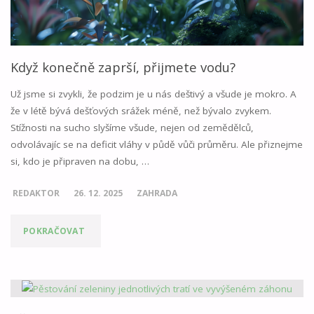
Když konečně zaprší, přijmete vodu?
Už jsme si zvykli, že podzim je u nás deštivý a všude je mokro. A
že v létě bývá dešťových srážek méně, než bývalo zvykem.
Stížnosti na sucho slyšíme všude, nejen od zemědělců,
odvolávajíc se na deficit vláhy v půdě vůči průměru. Ale přiznejme
si, kdo je připraven na dobu, …
REDAKTOR
26. 12. 2025
ZAHRADA
"KDYŽ
POKRAČOVAT
KONEČNĚ
ZAPRŠÍ,