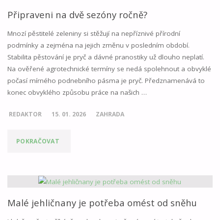
Připraveni na dvě sezóny ročně?
Mnozí pěstitelé zeleniny si stěžují na nepříznivé přírodní
podmínky a zejména na jejich změnu v posledním období.
Stabilita pěstování je pryč a dávné pranostiky už dlouho neplatí.
Na ověřené agrotechnické termíny se nedá spolehnout a obvyklé
počasí mírného podnebního pásma je pryč. Předznamenává to
konec obvyklého způsobu práce na našich …
REDAKTOR
15. 01. 2026
ZAHRADA
"PŘIPRAVENI
POKRAČOVAT
NA
DVĚ
SEZÓNY
Malé jehličnany je potřeba omést od sněhu
ROČNĚ?"