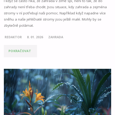
I když se často říká, že zahrada v zimě spí, není to tak, že do
zahrady není třeba chodit. Jsou situace, kdy zahrada a zejména
stromy v ní potřebují naši pomoc. Například když napadne více
sněhu a naše jehličnaté stromy jsou ještě malé. Mohly by se
zbytečně polámat.
REDAKTOR
8. 01. 2026
ZAHRADA
"MALÉ
POKRAČOVAT
JEHLIČNANY
JE
POTŘEBA
OMÉST
OD
SNĚHU"