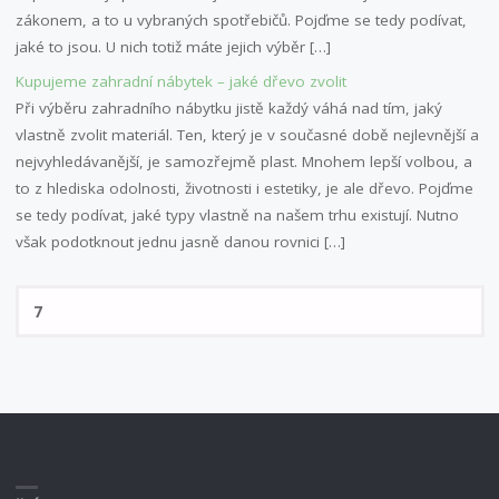
zákonem, a to u vybraných spotřebičů. Pojďme se tedy podívat,
jaké to jsou. U nich totiž máte jejich výběr […]
Kupujeme zahradní nábytek – jaké dřevo zvolit
Při výběru zahradního nábytku jistě každý váhá nad tím, jaký
vlastně zvolit materiál. Ten, který je v současné době nejlevnější a
nejvyhledávanější, je samozřejmě plast. Mnohem lepší volbou, a
to z hlediska odolnosti, životnosti i estetiky, je ale dřevo. Pojďme
se tedy podívat, jaké typy vlastně na našem trhu existují. Nutno
však podotknout jednu jasně danou rovnici […]
Hl
HLED