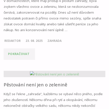
V domácnostech, které mají přístup k plodům zahrady, bývá
VYVÝŠENÉM
zvykem všechno ovoce a zeleninu, která se nezkonzumovala
čerstvá, zakonzervovat na později. Dnes už není důvodem
ZÁHONU"
nedostatek potravin či přímo ovoce mimo sezóny, spíše snaha
získat ovoce domácí kvality anebo také ušetřit peníze za jeho
nákup. No ani konzervování není úplně …
REDAKTOR
23. 08. 2025
ZAHRADA
"MODERNÍ
POKRAČOVAT
ZPŮSOB
KONZERVOVÁNÍ
OVOCE
Pěstování není jen o zelenině
–
Když se řekne „zahrada“, každému se vybaví něco jiného, podle
jeho zkušeností. Někomu dřina při rytí a okopávání, někomu
ZAVŘENINY"
nekonečné obíračky velkého sadu, někomu nikdy nekončící