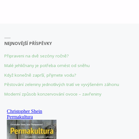
Navigace
BUDUJEME
pro
ZAHRADU
příspěvky
KREATIVNĚ"
NEJNOVĚJŠÍ PŘÍSPĚVKY
Připraveni na dvě sezóny ročně?
Malé jehličnany je potřeba omést od sněhu
Když konečně zaprší, přijmete vodu?
Pěstování zeleniny jednotlivých tratí ve vyvýšeném záhonu
Moderní způsob konzervování ovoce – zavřeniny