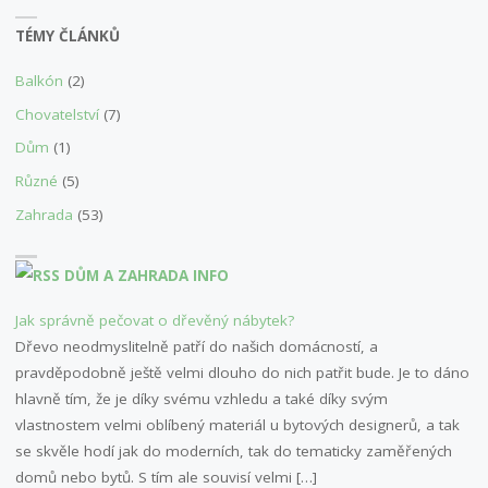
TÉMY ČLÁNKŮ
Balkón
(2)
Chovatelství
(7)
Dům
(1)
Různé
(5)
Zahrada
(53)
DŮM A ZAHRADA INFO
Jak správně pečovat o dřevěný nábytek?
Dřevo neodmyslitelně patří do našich domácností, a
pravděpodobně ještě velmi dlouho do nich patřit bude. Je to dáno
hlavně tím, že je díky svému vzhledu a také díky svým
vlastnostem velmi oblíbený materiál u bytových designerů, a tak
se skvěle hodí jak do moderních, tak do tematicky zaměřených
domů nebo bytů. S tím ale souvisí velmi […]