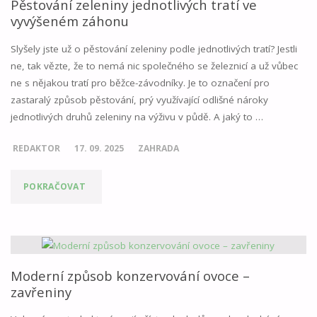
PŘIJMETE
Pěstování zeleniny jednotlivých tratí ve
vyvýšeném záhonu
VODU?"
Slyšely jste už o pěstování zeleniny podle jednotlivých tratí? Jestli
ne, tak vězte, že to nemá nic společného se železnicí a už vůbec
ne s nějakou tratí pro běžce-závodníky. Je to označení pro
zastaralý způsob pěstování, prý využívající odlišné nároky
jednotlivých druhů zeleniny na výživu v půdě. A jaký to …
REDAKTOR
17. 09. 2025
ZAHRADA
"PĚSTOVÁNÍ
POKRAČOVAT
ZELENINY
JEDNOTLIVÝCH
TRATÍ
Moderní způsob konzervování ovoce –
zavřeniny
VE