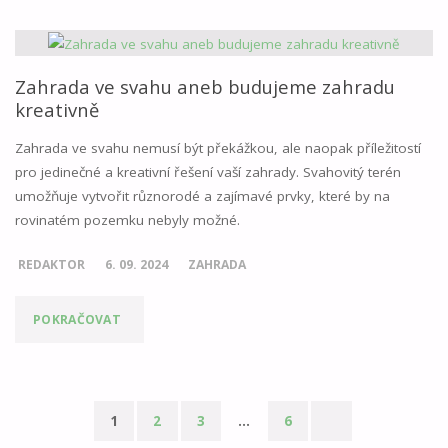
VYPĚSTUJTE
SI
Zahrada ve svahu aneb budujeme zahradu
kreativně
V
Zahrada ve svahu nemusí být překážkou, ale naopak příležitostí
ZAHRADĚ
pro jedinečné a kreativní řešení vaší zahrady. Svahovitý terén
umožňuje vytvořit různorodé a zajímavé prvky, které by na
DOMÁCÍ
rovinatém pozemku nebyly možné.
POTŘEBY"
REDAKTOR
6. 09. 2024
ZAHRADA
"ZAHRADA
POKRAČOVAT
VE
SVAHU
1
2
3
…
6
ANEB