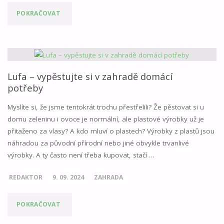
"MODERNÍ
POKRAČOVAT
TECHNOLOGIE
V
ZIMNÍ
Lufa – vypěstujte si v zahradě domácí
potřeby
ÚDRŽBĚ:
Myslíte si, že jsme tentokrát trochu přestřelili? Že pěstovat si u
CO
domu zeleninu i ovoce je normální, ale plastové výrobky už je
přitaženo za vlasy? A kdo mluví o plastech? Výrobky z plastů jsou
PŘINÁŠÍ
náhradou za původní přírodní nebo jiné obvykle trvanlivé
BUDOUCNOST?"
výrobky. A ty často není třeba kupovat, stačí …
REDAKTOR
9. 09. 2024
ZAHRADA
"LUFA
POKRAČOVAT
–