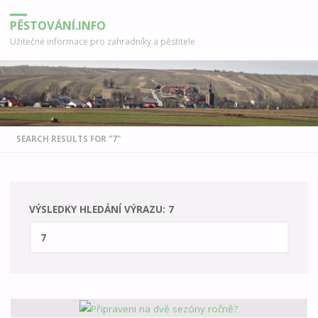
PĚSTOVÁNÍ.INFO
Užitečné informace pro zahradníky a pěstitele
DOMŮ
SEARCH RESULTS FOR "7"
VÝSLEDKY HLEDÁNÍ VÝRAZU:
7
Hledat
HLEDAT