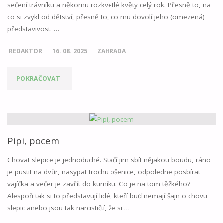
sečení trávníku a někomu rozkvetlé květy celý rok. Přesně to, na
co si zvykl od dětství, přesně to, co mu dovolí jeho (omezená)
představivost. …
REDAKTOR
16. 08. 2025
ZAHRADA
"PĚSTOVÁNÍ
POKRAČOVAT
NENÍ
JEN
O
Pipi, pocem
ZELENINĚ"
Chovat slepice je jednoduché. Stačí jim sbít nějakou boudu, ráno
je pustit na dvůr, nasypat trochu pšenice, odpoledne posbírat
vajíčka a večer je zavřít do kurníku. Co je na tom těžkého?
Alespoň tak si to představují lidé, kteří buď nemají šajn o chovu
slepic anebo jsou tak narcističtí, že si …