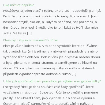
Dva měsíce nepršelo
Postěžoval si jeden starší z rodiny. „No a co?“, odpověděl jsem já.
Protože pro mne to není problém a to nebydlím ve městě. Jsem
hospodář stejně jako on, a i když to nepřizná, náš pozemek, a
tím i úroda, je o hodně větší, jako jeho, i když se tváří jako mistr
světa. Mě by se […]
Plastový nábytek v interiéru? Proč ne
Plast je všude kolem nás. A to ať na výrobcích které používáme,
tak v autech kterými jezdíme, a v některých případech je z něho
vyráběno třeba oblečení. Pokud však jde o výbavu našeho domu
a bytu, jde tento materiál stranou, a zaměřujeme se hlavně na
dřevo. Přitom i plastový interiérový nábytek může v některých
případech vypadat naprosto dokonale. Nutno […]
U kterých spotřebičů nám pomohou při výběru energetické štítky?
Energetický štítek je dnes součástí celé řady spotřebičů, které
využíváme v našich domácnostech. Účel jeho využití je poměrně
prostý, a to ukázat lidem, jaký výrobek je z hlediska výkonu a
úspor ten nejlepší. Samozřejmě toto označování je nařízeno