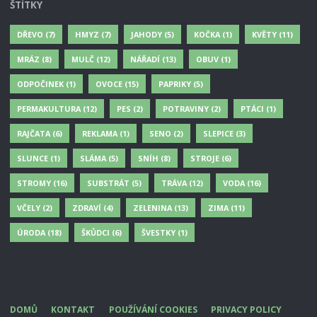
ŠTÍTKY
DŘEVO
(7)
HMYZ
(7)
JAHODY
(5)
KOČKA
(1)
KVĚTY
(11)
MRÁZ
(8)
MULČ
(12)
NÁŘADÍ
(13)
OBUV
(1)
ODPOČINEK
(1)
OVOCE
(15)
PAPRIKY
(5)
PERMAKULTURA
(12)
PES
(2)
POTRAVINY
(2)
PTÁCI
(1)
RAJČATA
(6)
REKLAMA
(1)
SENO
(2)
SLEPICE
(3)
SLUNCE
(1)
SLÁMA
(5)
SNÍH
(8)
STROJE
(6)
STROMY
(16)
SUBSTRÁT
(5)
TRÁVA
(12)
VODA
(16)
VČELY
(2)
ZDRAVÍ
(4)
ZELENINA
(13)
ZIMA
(11)
ÚRODA
(18)
ŠKŮDCI
(6)
ŠVESTKY
(1)
DOMŮ
KONTAKT
POUŽÍVÁNÍ COOKIES
PRIVACY POLICY